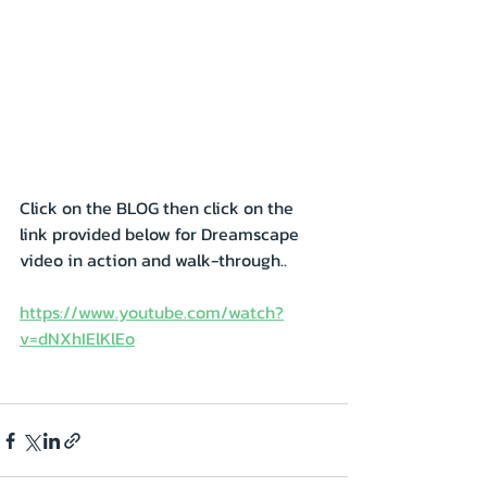
Click on the BLOG then click on the 
link provided below for Dreamscape 
video in action and walk-through.. 
https://www.youtube.com/watch?
v=dNXhIElKlEo